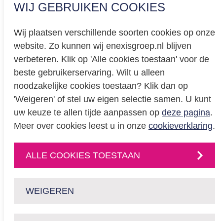
WIJ GEBRUIKEN COOKIES
Wij plaatsen verschillende soorten cookies op onze
website. Zo kunnen wij enexisgroep.nl blijven
Privacy
verbeteren. Klik op 'Alle cookies toestaan' voor de
beste gebruikerservaring. Wilt u alleen
Cookieverklaring
noodzakelijke cookies toestaan? Klik dan op
BREEAM certificering
'Weigeren' of stel uw eigen selectie samen. U kunt
Educatie
uw keuze te allen tijde aanpassen op
deze pagina
.
Meer over cookies leest u in onze
cookieverklaring
.
CONTACT
ALLE COOKIES TOESTAAN
Neem
contact
met
ons op
of volg ons via:
WEIGEREN