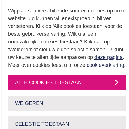
Wij plaatsen verschillende soorten cookies op onze
website. Zo kunnen wij enexisgroep.nl blijven
Privacy
verbeteren. Klik op 'Alle cookies toestaan' voor de
beste gebruikerservaring. Wilt u alleen
Cookieverklaring
noodzakelijke cookies toestaan? Klik dan op
BREEAM certificering
'Weigeren' of stel uw eigen selectie samen. U kunt
Educatie
uw keuze te allen tijde aanpassen op
deze pagina
.
Meer over cookies leest u in onze
cookieverklaring
.
CONTACT
ALLE COOKIES TOESTAAN
Neem
contact
met
ons op
of volg ons via:
WEIGEREN
SELECTIE TOESTAAN