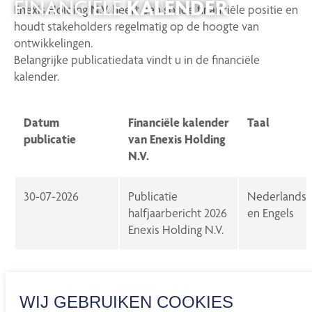
FINANCIËLE
KALENDER
Enexis
Holding N.V.
heeft een solide financiële positie en
houdt stakeholders regelmatig op de hoogte van
ontwikkelingen.
Belangrijke publicatiedata vindt u in de financiële
kalender.
Datum
Financiële kalender
Taal
publicatie
van Enexis Holding
N.V.
30-07-2026
Publicatie
Nederlands
halfjaarbericht 2026
en Engels
Enexis Holding N.V.
WIJ GEBRUIKEN COOKIES