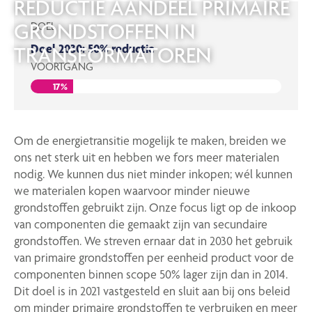
REDUCTIE AANDEEL PRIMAIRE
GRONDSTOFFEN IN
DOEL
Doel 2030: 50% reductie
TRANSFORMATOREN
VOORTGANG
17%
Om de energietransitie mogelijk te maken, breiden we
ons net sterk uit en hebben we fors meer materialen
nodig. We kunnen dus niet minder inkopen; wél kunnen
we materialen kopen waarvoor minder nieuwe
grondstoffen gebruikt zijn. Onze focus ligt op de inkoop
van componenten die gemaakt zijn van secundaire
grondstoffen. We streven ernaar dat in 2030 het gebruik
van primaire grondstoffen per eenheid product voor de
componenten binnen scope 50% lager zijn dan in 2014.
Dit doel is in 2021 vastgesteld en sluit aan bij ons beleid
om minder primaire grondstoffen te verbruiken en meer