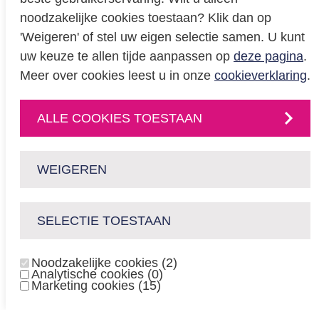
Cookieverklaring
noodzakelijke cookies toestaan? Klik dan op
BREEAM certificering
'Weigeren' of stel uw eigen selectie samen. U kunt
Educatie
uw keuze te allen tijde aanpassen op
deze pagina
.
Meer over cookies leest u in onze
cookieverklaring
.
CONTACT
ALLE COOKIES TOESTAAN
Neem
contact
met
ons op
of volg ons via:
WEIGEREN
SELECTIE TOESTAAN
enexisnetbeheer.nl
enpuls.nl
Noodzakelijke cookies (2)
Analytische cookies (0)
Copyright Enexis Holding N.V. 2026
Marketing cookies (15)