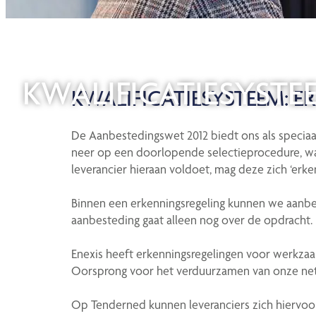
KWALIFICATIESYSTE
KWALIFICATIESYSTEEM: 
De Aanbestedingswet 2012 biedt ons als speciaal
neer op een doorlopende selectieprocedure, waar
leverancier hieraan voldoet, mag deze zich ‘erke
Binnen een erkenningsregeling kunnen we aanbes
aanbesteding gaat alleen nog over de opdracht.
Enexis heeft erkenningsregelingen voor werkza
Oorsprong voor het verduurzamen van onze net
Op Tenderned kunnen leveranciers zich hiervoo