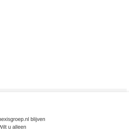
CONTACT
exisgroep.nl blijven
Neem
contact
met
ons op
of volg ons via:
ilt u alleen