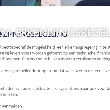
EM: ERKENNINGSREGE
ERKENNINGSREGELING
 sectorbedrijf de mogelijkheid een erkenningsregeling in te st
bij leveranciers worden getoetst op een technische, financië
nd’ noemen. Om erkend te blijven moeten certificaten en dergeli
tedingen sneller doorlopen, omdat we al weten dat een levera
amheden aan onze elektriciteit- en gasnetten, maar ook voor
verliezen.
r aanmelden.