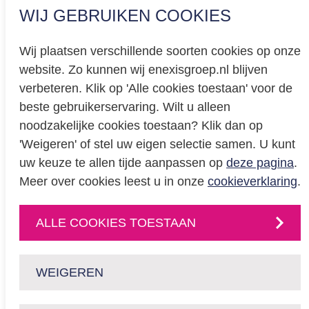
WIJ GEBRUIKEN COOKIES
Wij plaatsen verschillende soorten cookies op onze
website. Zo kunnen wij enexisgroep.nl blijven
Privacy
verbeteren. Klik op 'Alle cookies toestaan' voor de
beste gebruikerservaring. Wilt u alleen
Cookieverklaring
noodzakelijke cookies toestaan? Klik dan op
BREEAM certificering
'Weigeren' of stel uw eigen selectie samen. U kunt
Educatie
uw keuze te allen tijde aanpassen op
deze pagina
.
Meer over cookies leest u in onze
cookieverklaring
.
CONTACT
ALLE COOKIES TOESTAAN
Neem
contact
met
ons op
of volg ons via:
WEIGEREN