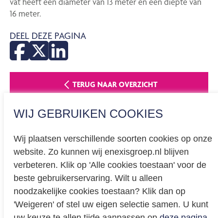
vat heeft een diameter van 13 meter en een diepte van
16 meter.
DEEL DEZE PAGINA
TERUG NAAR OVERZICHT
WIJ GEBRUIKEN COOKIES
Wij plaatsen verschillende soorten cookies op onze
website. Zo kunnen wij enexisgroep.nl blijven
Privacy
verbeteren. Klik op 'Alle cookies toestaan' voor de
beste gebruikerservaring. Wilt u alleen
Cookieverklaring
noodzakelijke cookies toestaan? Klik dan op
BREEAM certificering
'Weigeren' of stel uw eigen selectie samen. U kunt
Educatie
uw keuze te allen tijde aanpassen op
deze pagina
.