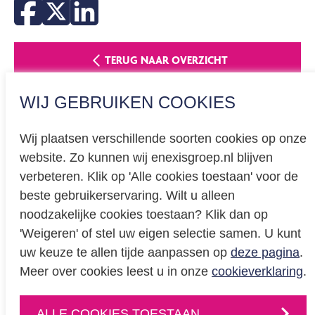
TERUG NAAR OVERZICHT
WIJ GEBRUIKEN COOKIES
Wij plaatsen verschillende soorten cookies op onze
website. Zo kunnen wij enexisgroep.nl blijven
Privacy
verbeteren. Klik op 'Alle cookies toestaan' voor de
beste gebruikerservaring. Wilt u alleen
Cookieverklaring
noodzakelijke cookies toestaan? Klik dan op
BREEAM certificering
'Weigeren' of stel uw eigen selectie samen. U kunt
Educatie
uw keuze te allen tijde aanpassen op
deze pagina
.
Meer over cookies leest u in onze
cookieverklaring
.
CONTACT
ALLE COOKIES TOESTAAN