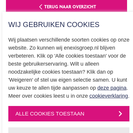
TERUG NAAR OVERZICHT
WIJ GEBRUIKEN COOKIES
Wij plaatsen verschillende soorten cookies op onze
website. Zo kunnen wij enexisgroep.nl blijven
Privacy
verbeteren. Klik op 'Alle cookies toestaan' voor de
beste gebruikerservaring. Wilt u alleen
Cookieverklaring
noodzakelijke cookies toestaan? Klik dan op
BREEAM certificering
'Weigeren' of stel uw eigen selectie samen. U kunt
Educatie
uw keuze te allen tijde aanpassen op
deze pagina
.
Meer over cookies leest u in onze
cookieverklaring
.
CONTACT
ALLE COOKIES TOESTAAN
Neem
contact
met
ons op
of volg ons via: