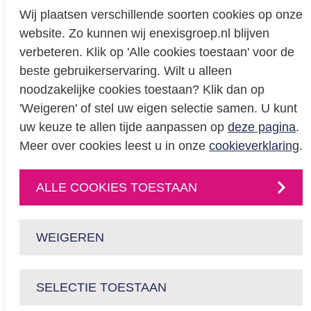
Wij plaatsen verschillende soorten cookies op onze
website. Zo kunnen wij enexisgroep.nl blijven
Privacy
verbeteren. Klik op 'Alle cookies toestaan' voor de
beste gebruikerservaring. Wilt u alleen
Cookieverklaring
noodzakelijke cookies toestaan? Klik dan op
BREEAM certificering
'Weigeren' of stel uw eigen selectie samen. U kunt
Educatie
uw keuze te allen tijde aanpassen op
deze pagina
.
Meer over cookies leest u in onze
cookieverklaring
.
CONTACT
ALLE COOKIES TOESTAAN
Neem
contact
met
ons op
of volg ons via:
WEIGEREN
SELECTIE TOESTAAN
enexisnetbeheer.nl
enpuls.nl