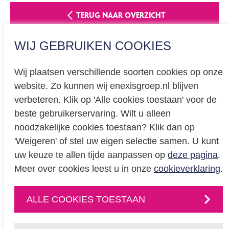
TERUG NAAR OVERZICHT
WIJ GEBRUIKEN COOKIES
Wij plaatsen verschillende soorten cookies op onze
website. Zo kunnen wij enexisgroep.nl blijven
Privacy
verbeteren. Klik op 'Alle cookies toestaan' voor de
beste gebruikerservaring. Wilt u alleen
Cookieverklaring
noodzakelijke cookies toestaan? Klik dan op
BREEAM certificering
'Weigeren' of stel uw eigen selectie samen. U kunt
Educatie
uw keuze te allen tijde aanpassen op
deze pagina
.
Meer over cookies leest u in onze
cookieverklaring
.
CONTACT
ALLE COOKIES TOESTAAN
Neem
contact
met
ons op
of volg ons via: