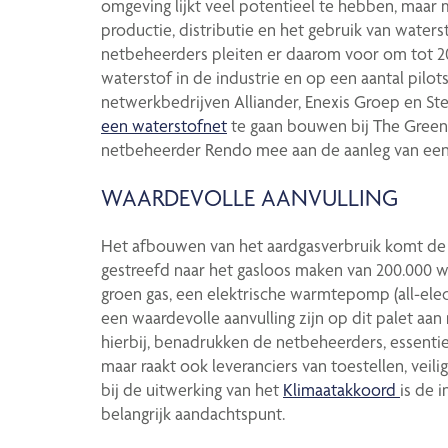
omgeving lijkt veel potentieel te hebben, maa
productie, distributie en het gebruik van water
netbeheerders pleiten er daarom voor om tot 20
waterstof in de industrie en op een aantal pil
netwerkbedrijven Alliander, Enexis Groep en Ste
een waterstofnet
te gaan bouwen bij The Green 
netbeheerder Rendo mee aan de aanleg van een
WAARDEVOLLE AANVULLING
Het afbouwen van het aardgasverbruik komt de 
gestreefd naar het gasloos maken van 200.000 w
groen gas, een elektrische warmtepomp (all-ele
een waardevolle aanvulling zijn op dit palet aa
hierbij, benadrukken de netbeheerders, essentie
maar raakt ook leveranciers van toestellen, vei
bij de uitwerking van het
Klimaatakkoord
is de 
belangrijk aandachtspunt.