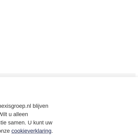
CONTACT
exisgroep.nl blijven
Neem
contact
met
ons op
of volg ons via:
ilt u alleen
ctie samen. U kunt uw
 onze
cookieverklaring
.