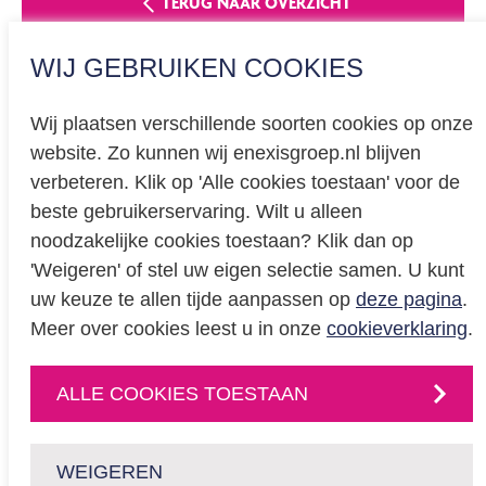
TERUG NAAR OVERZICHT
WIJ GEBRUIKEN COOKIES
Wij plaatsen verschillende soorten cookies op onze
website. Zo kunnen wij enexisgroep.nl blijven
Privacy
verbeteren. Klik op 'Alle cookies toestaan' voor de
beste gebruikerservaring. Wilt u alleen
Cookieverklaring
noodzakelijke cookies toestaan? Klik dan op
BREEAM certificering
'Weigeren' of stel uw eigen selectie samen. U kunt
Educatie
uw keuze te allen tijde aanpassen op
deze pagina
.
Meer over cookies leest u in onze
cookieverklaring
.
CONTACT
ALLE COOKIES TOESTAAN
Neem
contact
met
ons op
of volg ons via:
WEIGEREN