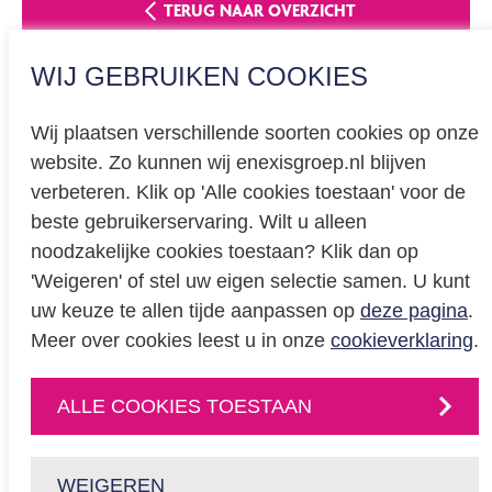
TERUG NAAR OVERZICHT
WIJ GEBRUIKEN COOKIES
Wij plaatsen verschillende soorten cookies op onze
website. Zo kunnen wij enexisgroep.nl blijven
Privacy
verbeteren. Klik op 'Alle cookies toestaan' voor de
beste gebruikerservaring. Wilt u alleen
Cookieverklaring
noodzakelijke cookies toestaan? Klik dan op
BREEAM certificering
'Weigeren' of stel uw eigen selectie samen. U kunt
Educatie
uw keuze te allen tijde aanpassen op
deze pagina
.
Meer over cookies leest u in onze
cookieverklaring
.
CONTACT
ALLE COOKIES TOESTAAN
Neem
contact
met
ons op
of volg ons via:
WEIGEREN