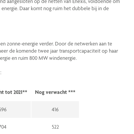
ind aangesloten op de netten van Enexis, voldoende om
 energie. Daar komt nog ruim het dubbele bij in de
en zonne-energie verder. Door de netwerken aan te
heer de komende twee jaar transportcapaciteit op haar
ergie en ruim 800 MW windenergie.
:
ht tot 2021**
Nog verwacht ***
596
416
704
522