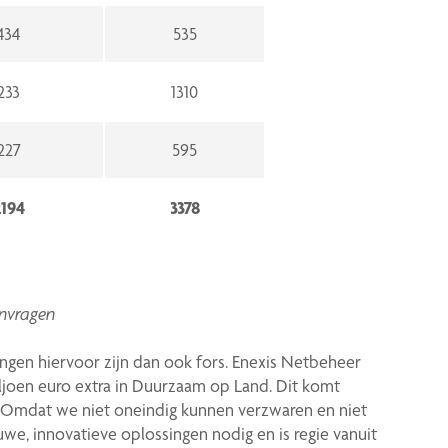
434
535
233
1310
227
595
2194
3378
anvragen
ngen hiervoor zijn dan ook fors. Enexis Netbeheer
iljoen euro extra in Duurzaam op Land. Dit komt
. Omdat we niet oneindig kunnen verzwaren en niet
uwe, innovatieve oplossingen nodig en is regie vanuit