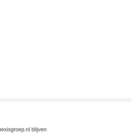
CONTACT
exisgroep.nl blijven
Neem
contact
met
ons op