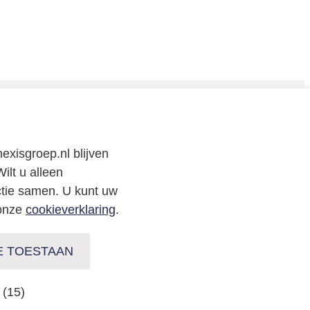
CONTACT
exisgroep.nl blijven
Neem
contact
met
ons op
of volg ons via:
ilt u alleen
ctie samen. U kunt uw
 onze
cookieverklaring
.
E TOESTAAN
Copyright Enexis Holding N.V. 2026
 (15)