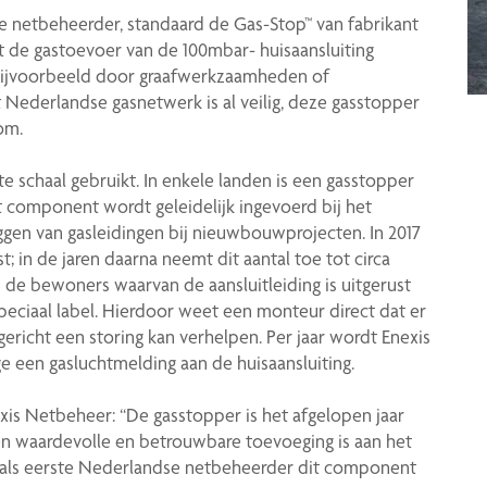
rste netbeheerder, standaard de Gas-Stop™ van fabrikant
it de gastoevoer van de 100mbar- huisaansluiting
, bijvoorbeeld door graafwerkzaamheden of
ederlandse gasnetwerk is al veilig, deze gasstopper
oom.
e schaal gebruikt. In enkele landen is een gasstopper
it component wordt geleidelijk ingevoerd bij het
eggen van gasleidingen bij nieuwbouwprojecten. In 2017
 in de jaren daarna neemt dit aantal toe tot circa
 de bewoners waarvan de aansluitleiding is uitgerust
ciaal label. Hierdoor weet een monteur direct dat er
ericht een storing kan verhelpen. Per jaar wordt Enexis
 een gasluchtmelding aan de huisaansluiting.
is Netbeheer: “De gasstopper is het afgelopen jaar
een waardevolle en betrouwbare toevoeging is aan het
e als eerste Nederlandse netbeheerder dit component