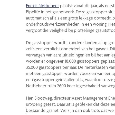
Enexis Netbeheer
plaatst vanaf dit jaar, als ee
Pipelife in het gasnetwerk. Deze gasstopper slu
automatisch af als een grote lekkage optreedt
onderhoudswerkzaamheden in een woning. Het N
vergroot die veiligheid bij plotselinge gasuitstr
De gasstopper wordt in andere landen al op grot
zelfs een verplicht onderdeel van het gasnet. D
vervangen van aansluitleidingen en bij het aanl
worden er ongeveer 18.000 gasstoppers geplaatst;
35.000 gasstoppers per jaar. De meterkasten van
met een gasstopper worden voorzien van een spe
een gasstopper geïnstalleerd is, waardoor deze g
Netbeheer ruim 2600 keer ingeschakeld vanwege
Han Slootweg, directeur Asset Management Enex
uitvoerig getest. Daaruit is gebleken dat deze 
bestaande gasnet. We zijn dan ook trots dat w