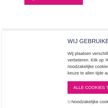
WIJ GEBRUIK
Privacy
Cookiev
Wij plaatsen verschi
BREEAM 
verbeteren. Klik op '
Educati
noodzakelijke cookie
keuze te allen tijde
ALLE COOKIES 
enexisnetbeheer.nl
enpuls.nl
Noodzakelijke cook