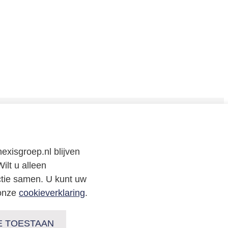
CONTACT
exisgroep.nl blijven
Neem
contact
met
ons op
of volg ons via:
ilt u alleen
ctie samen. U kunt uw
 onze
cookieverklaring
.
E TOESTAAN