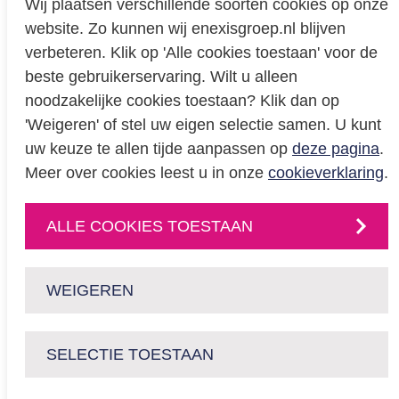
Wij plaatsen verschillende soorten cookies op onze
website. Zo kunnen wij enexisgroep.nl blijven
Privacy
verbeteren. Klik op 'Alle cookies toestaan' voor de
beste gebruikerservaring. Wilt u alleen
Cookieverklaring
noodzakelijke cookies toestaan? Klik dan op
BREEAM certificering
'Weigeren' of stel uw eigen selectie samen. U kunt
Educatie
uw keuze te allen tijde aanpassen op
deze pagina
.
Meer over cookies leest u in onze
cookieverklaring
.
CONTACT
ALLE COOKIES TOESTAAN
Neem
contact
met
ons op
of volg ons via:
WEIGEREN
SELECTIE TOESTAAN
enexisnetbeheer.nl
enpuls.nl