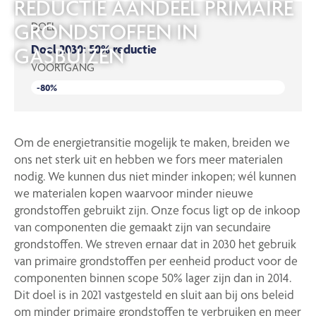
REDUCTIE AANDEEL PRIMAIRE
GRONDSTOFFEN IN
DOEL
Doel 2030: 50% reductie
GASBUIZEN
VOORTGANG
-80%
Om de energietransitie mogelijk te maken, breiden we
ons net sterk uit en hebben we fors meer materialen
nodig. We kunnen dus niet minder inkopen; wél kunnen
we materialen kopen waarvoor minder nieuwe
grondstoffen gebruikt zijn. Onze focus ligt op de inkoop
van componenten die gemaakt zijn van secundaire
grondstoffen. We streven ernaar dat in 2030 het gebruik
van primaire grondstoffen per eenheid product voor de
componenten binnen scope 50% lager zijn dan in 2014.
Dit doel is in 2021 vastgesteld en sluit aan bij ons beleid
om minder primaire grondstoffen te verbruiken en meer