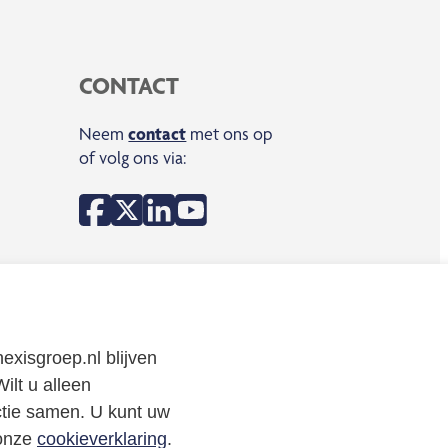
CONTACT
Neem
contact
met
ons op
of volg ons via:
Copyright Enexis Holding N.V. 2026
exisgroep.nl blijven
ilt u alleen
ctie samen. U kunt uw
 onze
cookieverklaring
.