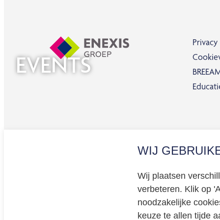
Privacy
EVENTS
Cookiev
BREEAM 
Educati
WIJ GEBRUIK
enexisnetbeheer.nl
enpuls.nl
Wij plaatsen verschi
verbeteren. Klik op '
noodzakelijke cookie
keuze te allen tijde