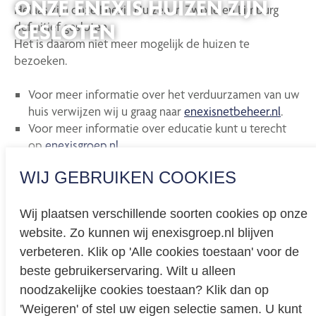
ONZE ENEXIS HUIZEN ZIJN
Helaas zijn onze Enexis Huizen in Zwolle en Limburg
GESLOTEN
definitief gesloten.
Het is daarom niet meer mogelijk de huizen te
bezoeken.
Voor meer informatie over het verduurzamen van uw
huis verwijzen wij u graag naar
enexisnetbeheer.nl
.
Voor meer informatie over educatie kunt u terecht
op
enexisgroep.nl
.
WIJ GEBRUIKEN COOKIES
Wij plaatsen verschillende soorten cookies op onze
website. Zo kunnen wij enexisgroep.nl blijven
Privacy
verbeteren. Klik op 'Alle cookies toestaan' voor de
beste gebruikerservaring. Wilt u alleen
Cookieverklaring
noodzakelijke cookies toestaan? Klik dan op
BREEAM certificering
'Weigeren' of stel uw eigen selectie samen. U kunt
Educatie