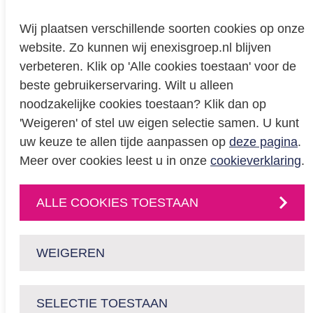
Wij plaatsen verschillende soorten cookies op onze
website. Zo kunnen wij enexisgroep.nl blijven
Privacy
verbeteren. Klik op 'Alle cookies toestaan' voor de
beste gebruikerservaring. Wilt u alleen
Cookieverklaring
noodzakelijke cookies toestaan? Klik dan op
BREEAM certificering
'Weigeren' of stel uw eigen selectie samen. U kunt
Educatie
uw keuze te allen tijde aanpassen op
deze pagina
.
Meer over cookies leest u in onze
cookieverklaring
.
CONTACT
ALLE COOKIES TOESTAAN
Neem
contact
met
ons op
of volg ons via:
WEIGEREN
SELECTIE TOESTAAN