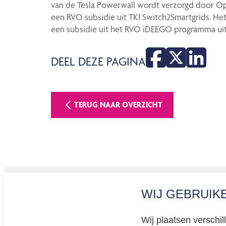
van de Tesla Powerwall wordt verzorgd door O
een RVO subsidie uit TKI Switch2Smartgrids. He
een subsidie uit het RVO iDEEGO programma ui
DEEL DEZE PAGINA
TERUG NAAR OVERZICHT
WIJ GEBRUIK
Privacy
Cookiev
Wij plaatsen verschi