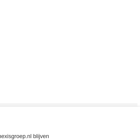
CONTACT
exisgroep.nl blijven
Neem
contact
met
ons op