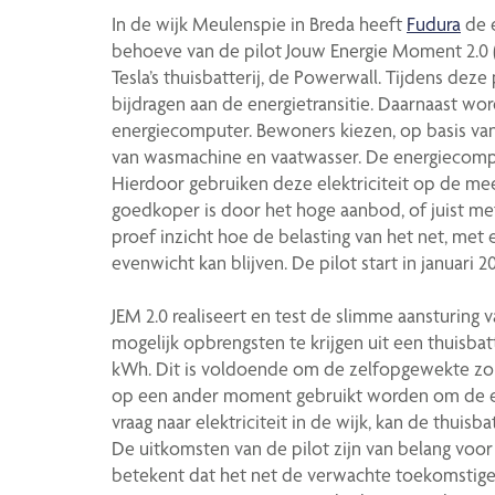
In de wijk Meulenspie in Breda heeft
Fudura
de e
behoeve van de pilot Jouw Energie Moment 2.0 (
Tesla’s thuisbatterij, de Powerwall. Tijdens deze
bijdragen aan de energietransitie. Daarnaast wo
energiecomputer. Bewoners kiezen, op basis van
van wasmachine en vaatwasser. De energiecompu
Hierdoor gebruiken deze elektriciteit op de me
goedkoper is door het hoge aanbod, of juist met
proef inzicht hoe de belasting van het net, met
evenwicht kan blijven. De pilot start in januari 2
JEM 2.0 realiseert en test de slimme aansturing 
mogelijk opbrengsten te krijgen uit een thuisbat
kWh. Dit is voldoende om de zelfopgewekte zon
op een ander moment gebruikt worden om de ene
vraag naar elektriciteit in de wijk, kan de thui
De uitkomsten van de pilot zijn van belang voor 
betekent dat het net de verwachte toekomstige 