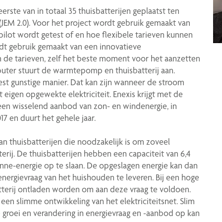
erste van in totaal 35 thuisbatterijen geplaatst ten
JEM 2.0). Voor het project wordt gebruik gemaakt van
 pilot wordt getest of en hoe flexibele tarieven kunnen
rdt gebruik gemaakt van een innovatieve
 de tarieven, zelf het beste moment voor het aanzetten
ter stuurt de warmtepomp en thuisbatterij aan.
est gunstige manier. Dat kan zijn wanneer de stroom
 eigen opgewekte elektriciteit. Enexis krijgt met de
 een wisselend aanbod van zon- en windenergie, in
017 en duurt het gehele jaar.
van thuisbatterijen die noodzakelijk is om zoveel
terij. De thuisbatterijen hebben een capaciteit van 6,4
ne-energie op te slaan. De opgeslagen energie kan dan
rgievraag van het huishouden te leveren. Bij een hoge
sbatterij ontladen worden om aan deze vraag te voldoen.
een slimme ontwikkeling van het elektriciteitsnet. Slim
groei en verandering in energievraag en -aanbod op kan